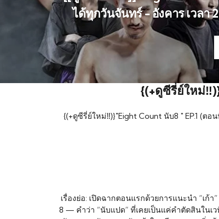
ได้ทุกวันจันทร์ - อังคาร เวลา 
{(+ดูซีรี่ย์ใหม่
{(+ดูซีรี่ย์ใหม่‼️)}"Eight Count นับ8 " EP.1 (
เรื่องย่อ: เปิดฉากตอนแรกด้วยการแนะนำ “เก้า” 
8 — คำว่า “นับแปด” ที่เคยเป็นแค่คำตัดสินในเ