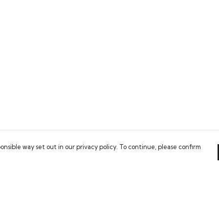
onsible way set out in our privacy policy. To continue, please confirm
Pay With Confidence
Our products are made from sustainable