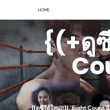
HOME
{(+ดูซี
Cou
[[ดูซีรีส์ใหม่‼️]] "Eight Count 