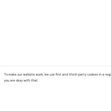
To make our website work, we use first and third-party cookies in a resp
you are okay with that.
Menu
Help
Home
Help Centre