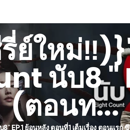
รี่ย์ใหม่‼️
nt นับ8 " 
(ตอนท...
นับ8" EP.1 ย้อนหลัง ตอนที่1 เต็มเรื่อง ตอนแรก 